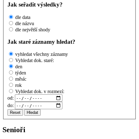
Jak seřadit výsledky?
dle data
dle názvu
dle největší shody
Jak staré záznamy hledat?
vyhledat všechny záznamy
Vyhledat dok. staré:
den
týden
měsíc
rok
Vyhledat dok. v rozmezí:
od:
do:
Reset
Hledat
Senioři