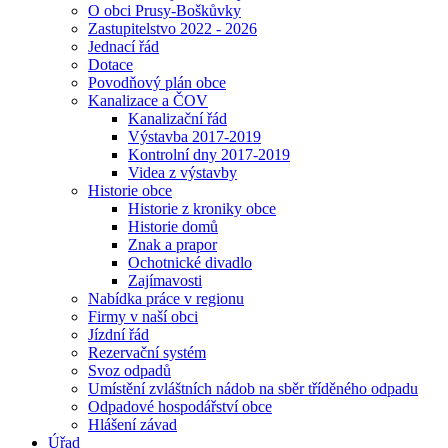
O obci Prusy-Boškůvky
Zastupitelstvo 2022 - 2026
Jednací řád
Dotace
Povodňový plán obce
Kanalizace a ČOV
Kanalizační řád
Výstavba 2017-2019
Kontrolní dny 2017-2019
Videa z výstavby
Historie obce
Historie z kroniky obce
Historie domů
Znak a prapor
Ochotnické divadlo
Zajímavosti
Nabídka práce v regionu
Firmy v naší obci
Jízdní řád
Rezervační systém
Svoz odpadů
Umístění zvláštních nádob na sběr tříděného odpadu
Odpadové hospodářství obce
Hlášení závad
Úřad