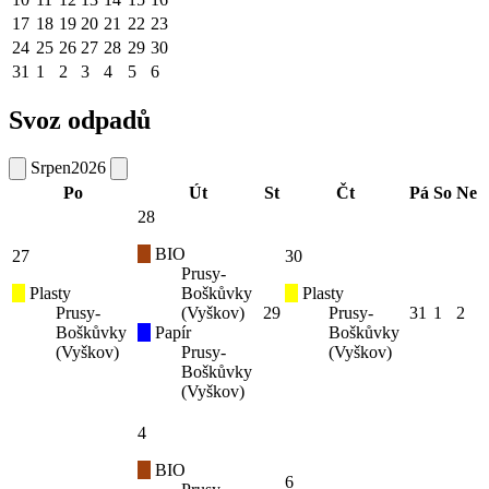
17
18
19
20
21
22
23
24
25
26
27
28
29
30
31
1
2
3
4
5
6
Svoz odpadů
Srpen
2026
Po
Út
St
Čt
Pá
So
Ne
28
BIO
27
30
Prusy-
Plasty
Boškůvky
Plasty
Prusy-
(Vyškov)
29
Prusy-
31
1
2
Boškůvky
Papír
Boškůvky
(Vyškov)
Prusy-
(Vyškov)
Boškůvky
(Vyškov)
4
BIO
6