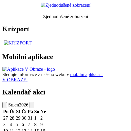
Zjednodušené zobrazení
Krizport
Mobilní aplikace
Sledujte informace z našeho webu v
mobilní aplikaci –
V OBRAZE.
Kalendář akcí
Srpen
2026
Po
Út
St
Čt
Pá
So
Ne
27
28
29
30
31
1
2
3
4
5
6
7
8
9
10
11
12
13
14
15
16