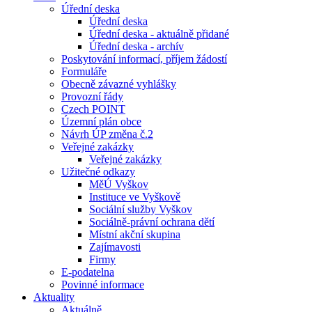
Úřední deska
Úřední deska
Úřední deska - aktuálně přidané
Úřední deska - archív
Poskytování informací, příjem žádostí
Formuláře
Obecně závazné vyhlášky
Provozní řády
Czech POINT
Územní plán obce
Návrh ÚP změna č.2
Veřejné zakázky
Veřejné zakázky
Užitečné odkazy
MěÚ Vyškov
Instituce ve Vyškově
Sociální služby Vyškov
Sociálně-právní ochrana dětí
Místní akční skupina
Zajímavosti
Firmy
E-podatelna
Povinné informace
Aktuality
Aktuálně