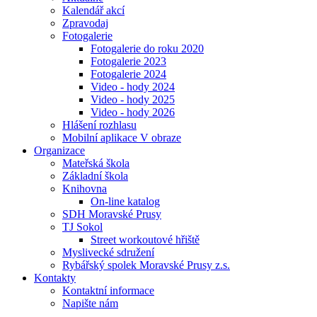
Kalendář akcí
Zpravodaj
Fotogalerie
Fotogalerie do roku 2020
Fotogalerie 2023
Fotogalerie 2024
Video - hody 2024
Video - hody 2025
Video - hody 2026
Hlášení rozhlasu
Mobilní aplikace V obraze
Organizace
Mateřská škola
Základní škola
Knihovna
On-line katalog
SDH Moravské Prusy
TJ Sokol
Street workoutové hřiště
Myslivecké sdružení
Rybářský spolek Moravské Prusy z.s.
Kontakty
Kontaktní informace
Napište nám