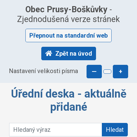
Obec Prusy-Boškůvky
-
Zjednodušená verze stránek
Přepnout na standardní web
Zpět na úvod
Nastavení velikosti písma
—
+
Úřední deska - aktuálně
přidané
Hledaný výraz:
Hledat