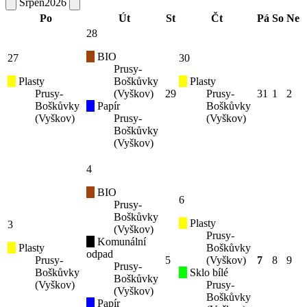
Srpen
2026
Po
Út
St
Čt
Pá
So
Ne
28
BIO
27
30
Prusy-
Plasty
Boškůvky
Plasty
Prusy-
(Vyškov)
29
Prusy-
31
1
2
Boškůvky
Papír
Boškůvky
(Vyškov)
Prusy-
(Vyškov)
Boškůvky
(Vyškov)
4
BIO
6
Prusy-
Boškůvky
Plasty
3
(Vyškov)
Prusy-
Komunální
Plasty
Boškůvky
odpad
Prusy-
5
(Vyškov)
7
8
9
Prusy-
Boškůvky
Sklo bílé
Boškůvky
(Vyškov)
Prusy-
(Vyškov)
Boškůvky
Papír