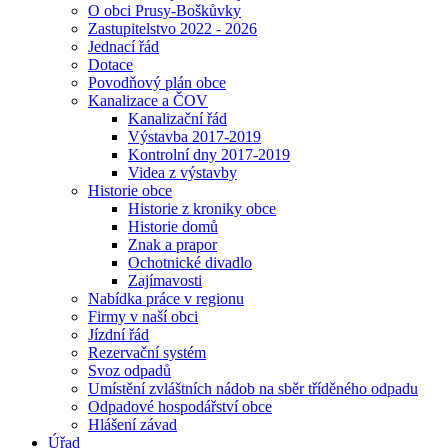
O obci Prusy-Boškůvky
Zastupitelstvo 2022 - 2026
Jednací řád
Dotace
Povodňový plán obce
Kanalizace a ČOV
Kanalizační řád
Výstavba 2017-2019
Kontrolní dny 2017-2019
Videa z výstavby
Historie obce
Historie z kroniky obce
Historie domů
Znak a prapor
Ochotnické divadlo
Zajímavosti
Nabídka práce v regionu
Firmy v naší obci
Jízdní řád
Rezervační systém
Svoz odpadů
Umístění zvláštních nádob na sběr tříděného odpadu
Odpadové hospodářství obce
Hlášení závad
Úřad