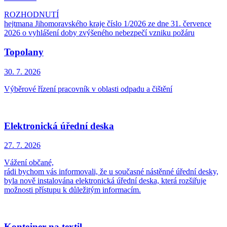
ROZHODNUTÍ
hejtmana Jihomoravského kraje číslo 1/2026 ze dne 31. července
2026 o vyhlášení doby zvýšeného nebezpečí vzniku požáru
Topolany
30. 7.
2026
Výběrové řízení pracovník v oblasti odpadu a čištění
Elektronická úřední deska
27. 7.
2026
Vážení občané,
rádi bychom vás informovali, že u současné nástěnné úřední desky,
byla nově instalována elektronická úřední deska, která rozšiřuje
možnosti přístupu k důležitým informacím.
Kontejner na textil