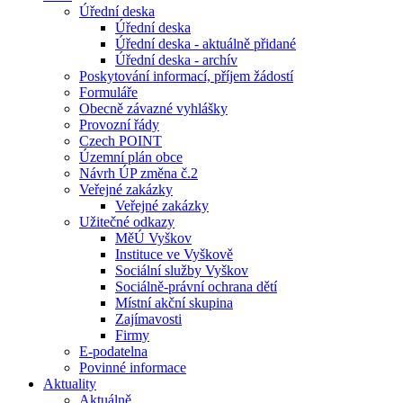
Úřední deska
Úřední deska
Úřední deska - aktuálně přidané
Úřední deska - archív
Poskytování informací, příjem žádostí
Formuláře
Obecně závazné vyhlášky
Provozní řády
Czech POINT
Územní plán obce
Návrh ÚP změna č.2
Veřejné zakázky
Veřejné zakázky
Užitečné odkazy
MěÚ Vyškov
Instituce ve Vyškově
Sociální služby Vyškov
Sociálně-právní ochrana dětí
Místní akční skupina
Zajímavosti
Firmy
E-podatelna
Povinné informace
Aktuality
Aktuálně