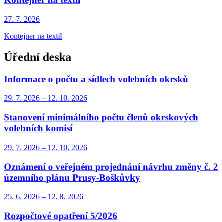
27. 7.
2026
Kontejner na textil
Úřední deska
Informace o počtu a sídlech volebních okrsků
29. 7.
2026
–
12. 10.
2026
Stanovení minimálního počtu členů okrskových
volebních komisí
29. 7.
2026
–
12. 10.
2026
Oznámení o veřejném projednání návrhu změny č. 2
územního plánu Prusy-Boškůvky
25. 6.
2026
–
12. 8.
2026
Rozpočtové opatření 5/2026