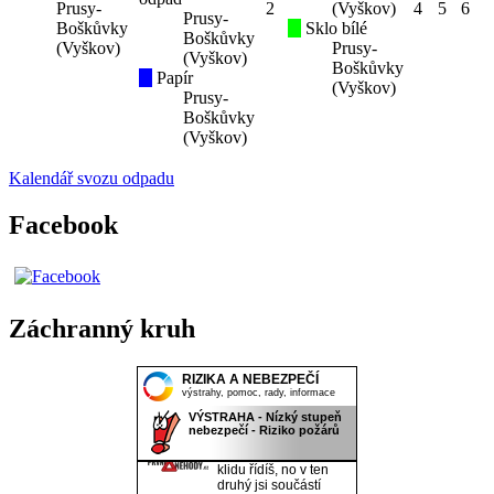
Prusy-
2
(Vyškov)
4
5
6
Prusy-
Boškůvky
Sklo bílé
Boškůvky
(Vyškov)
Prusy-
(Vyškov)
Boškůvky
Papír
(Vyškov)
Prusy-
Boškůvky
(Vyškov)
Kalendář svozu odpadu
Facebook
Záchranný kruh