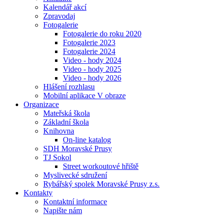
Kalendář akcí
Zpravodaj
Fotogalerie
Fotogalerie do roku 2020
Fotogalerie 2023
Fotogalerie 2024
Video - hody 2024
Video - hody 2025
Video - hody 2026
Hlášení rozhlasu
Mobilní aplikace V obraze
Organizace
Mateřská škola
Základní škola
Knihovna
On-line katalog
SDH Moravské Prusy
TJ Sokol
Street workoutové hřiště
Myslivecké sdružení
Rybářský spolek Moravské Prusy z.s.
Kontakty
Kontaktní informace
Napište nám