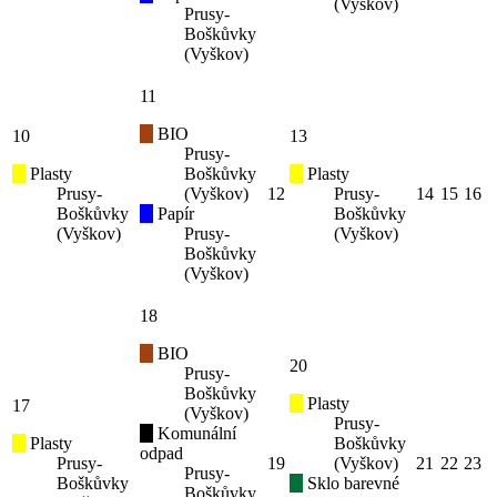
(Vyškov)
Prusy-
Boškůvky
(Vyškov)
11
BIO
10
13
Prusy-
Plasty
Boškůvky
Plasty
Prusy-
(Vyškov)
12
Prusy-
14
15
16
Boškůvky
Papír
Boškůvky
(Vyškov)
Prusy-
(Vyškov)
Boškůvky
(Vyškov)
18
BIO
20
Prusy-
Boškůvky
Plasty
17
(Vyškov)
Prusy-
Komunální
Plasty
Boškůvky
odpad
Prusy-
19
(Vyškov)
21
22
23
Prusy-
Boškůvky
Sklo barevné
Boškůvky