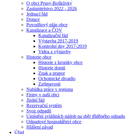
O obci Prusy-Boškůvky
Zastupitelstvo 2022 - 2026
Jednací řád
Dotace
Povodňový plán obce
Kanalizace a ČOV
Kanalizační řád
Výstavba 2017-2019
Kontrolní dny 2017-2019
Videa z výstavby
Historie obce
Historie z kroniky obce
Historie domů
Znak a prapor
Ochotnické divadlo
Zajímavosti
Nabídka práce v regionu
Firmy v naší obci
Jízdní řád
Rezervační systém
Svoz odpadů
Umístění zvláštních nádob na sběr tříděného odpadu
Odpadové hospodářství obce
Hlášení závad
Úřad