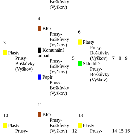
Boškůvky
(Vyškov)
4
BIO
6
Prusy-
Boškůvky
Plasty
3
(Vyškov)
Prusy-
Komunální
Plasty
Boškůvky
odpad
Prusy-
5
(Vyškov)
7
8
9
Prusy-
Boškůvky
Sklo bílé
Boškůvky
(Vyškov)
Prusy-
(Vyškov)
Boškůvky
Papír
(Vyškov)
Prusy-
Boškůvky
(Vyškov)
11
BIO
10
13
Prusy-
Plasty
Boškůvky
Plasty
Prusy-
(Vyškov)
12
Prusy-
14
15
16