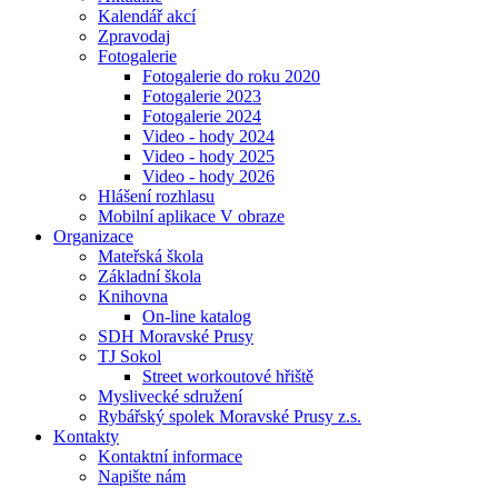
Kalendář akcí
Zpravodaj
Fotogalerie
Fotogalerie do roku 2020
Fotogalerie 2023
Fotogalerie 2024
Video - hody 2024
Video - hody 2025
Video - hody 2026
Hlášení rozhlasu
Mobilní aplikace V obraze
Organizace
Mateřská škola
Základní škola
Knihovna
On-line katalog
SDH Moravské Prusy
TJ Sokol
Street workoutové hřiště
Myslivecké sdružení
Rybářský spolek Moravské Prusy z.s.
Kontakty
Kontaktní informace
Napište nám