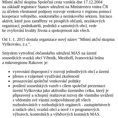
Místní akční skupina Společná cesta vznikla dne 17.12.2004
na základě registrace Stanov sdružení na Ministerstvu vnitra ČR
za účelem všestranné podpory rozvoje venkova v regionu pomocí
kooperace veřejného, soukromého a neziskového sektoru. Iniciace
aktivit, které jsou zaměřeny ve prospěch občanů, neziskových
organizací, podnikatelů, podniků a samotných obcí, vede
ke zvyšování kvality života a spokojenosti nás všech.
Od 1. 1. 2015 dostala organizace nový název "Místní akční skupina
Vyškovsko, z.s.".
Smyslem vytvoření občanského sdružení MAS na území
sousedících svazků obcí Větrník, Mezihoří, Ivanovická brána
a mikroregionu Rakovec je:
vyrovnání disproporcí v rozvoji jednotlivých obcí a území
přenos a vzájemné využívání zkušeností
prosazování společné venkovské politiky
posílení sousedských vazeb s cílem společné prezentace
území Vyškovska jako aktivního územního celku, který je
připravený a schopný realizovat rozvoj dle vlastního uvážení
s vědomím své vlastní zodpovědnosti při všech
rozhodováních v rozhodujících orgánech - zastupitelstvech
a radách obcí, svazků obcí a nově i v programových
výborech, kontrolních a výběrových komisích MAS.