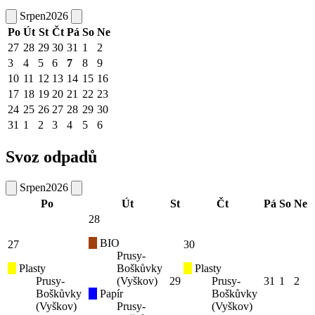
Srpen
2026
Po
Út
St
Čt
Pá
So
Ne
27
28
29
30
31
1
2
3
4
5
6
7
8
9
10
11
12
13
14
15
16
17
18
19
20
21
22
23
24
25
26
27
28
29
30
31
1
2
3
4
5
6
Svoz odpadů
Srpen
2026
Po
Út
St
Čt
Pá
So
Ne
28
BIO
27
30
Prusy-
Plasty
Boškůvky
Plasty
Prusy-
(Vyškov)
29
Prusy-
31
1
2
Boškůvky
Papír
Boškůvky
(Vyškov)
Prusy-
(Vyškov)