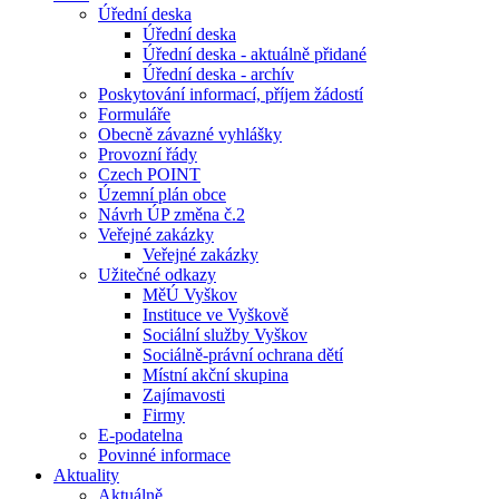
Úřední deska
Úřední deska
Úřední deska - aktuálně přidané
Úřední deska - archív
Poskytování informací, příjem žádostí
Formuláře
Obecně závazné vyhlášky
Provozní řády
Czech POINT
Územní plán obce
Návrh ÚP změna č.2
Veřejné zakázky
Veřejné zakázky
Užitečné odkazy
MěÚ Vyškov
Instituce ve Vyškově
Sociální služby Vyškov
Sociálně-právní ochrana dětí
Místní akční skupina
Zajímavosti
Firmy
E-podatelna
Povinné informace
Aktuality
Aktuálně