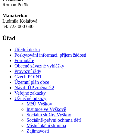
Roman Petřík
Manažerka:
Ludmila Kolářová
tel: 723 000 640
Úřad
Úřední deska
Poskytování informací, příjem žádostí
Formuláře
Obecně závazné vyhlášky
Provozní řády
Czech POINT
Územní plán obce
Návrh ÚP změna č.2
Veřejné zakázky
Užitečné odkazy
MěÚ Vyškov
Instituce ve Vyškově
Sociální služby Vyškov
Sociálně-právní ochrana dětí
Místní akční skupina
Zajímavosti