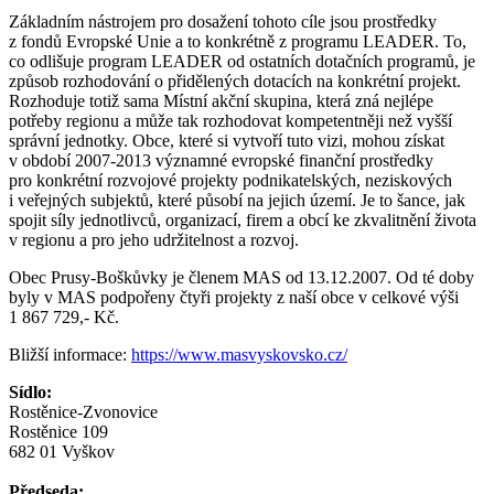
Základním nástrojem pro dosažení tohoto cíle jsou prostředky
z fondů Evropské Unie a to konkrétně z programu LEADER. To,
co odlišuje program LEADER od ostatních dotačních programů, je
způsob rozhodování o přidělených dotacích na konkrétní projekt.
Rozhoduje totiž sama Místní akční skupina, která zná nejlépe
potřeby regionu a může tak rozhodovat kompetentněji než vyšší
správní jednotky. Obce, které si vytvoří tuto vizi, mohou získat
v období 2007-2013 významné evropské finanční prostředky
pro konkrétní rozvojové projekty podnikatelských, neziskových
i veřejných subjektů, které působí na jejich území. Je to šance, jak
spojit síly jednotlivců, organizací, firem a obcí ke zkvalitnění života
v regionu a pro jeho udržitelnost a rozvoj.
Obec Prusy-Boškůvky je členem MAS od 13.12.2007. Od té doby
byly v MAS podpořeny čtyři projekty z naší obce v celkové výši
1 867 729,- Kč.
Bližší informace:
https://www.masvyskovsko.cz/
Sídlo:
Rostěnice-Zvonovice
Rostěnice 109
682 01 Vyškov
Předseda: