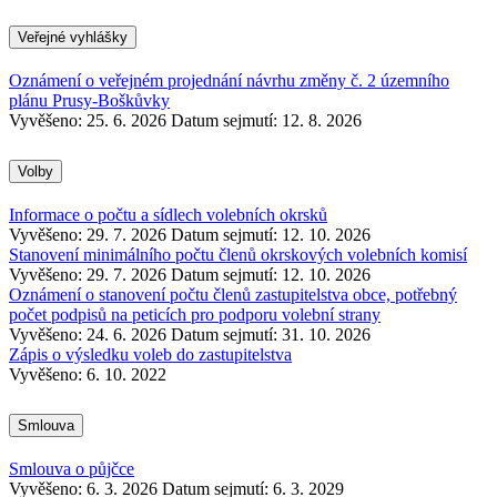
Veřejné vyhlášky
Oznámení o veřejném projednání návrhu změny č. 2 územního
plánu Prusy-Boškůvky
Vyvěšeno: 25. 6. 2026
Datum sejmutí: 12. 8. 2026
Volby
Informace o počtu a sídlech volebních okrsků
Vyvěšeno: 29. 7. 2026
Datum sejmutí: 12. 10. 2026
Stanovení minimálního počtu členů okrskových volebních komisí
Vyvěšeno: 29. 7. 2026
Datum sejmutí: 12. 10. 2026
Oznámení o stanovení počtu členů zastupitelstva obce, potřebný
počet podpisů na peticích pro podporu volební strany
Vyvěšeno: 24. 6. 2026
Datum sejmutí: 31. 10. 2026
Zápis o výsledku voleb do zastupitelstva
Vyvěšeno: 6. 10. 2022
Smlouva
Smlouva o půjčce
Vyvěšeno: 6. 3. 2026
Datum sejmutí: 6. 3. 2029