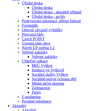
Úřední deska
Úřední deska
Úřední deska - aktuálně přidané
Úřední deska - archív
Poskytování informací, příjem žádostí
Formuláře
Obecně závazné vyhlášky
Provozní řády
Czech POINT
Územní plán obce
Návrh ÚP změna č.2
Veřejné zakázky
Veřejné zakázky
Užitečné odkazy
MěÚ Vyškov
Instituce ve Vyškově
Sociální služby Vyškov
Sociálně-právní ochrana dětí
Místní akční skupina
Zajímavosti
Firmy
E-podatelna
Povinné informace
Aktuality
Aktuálně