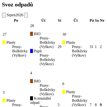
Svoz odpadů
Srpen
2026
Po
Út
St
Čt
Pá
So
Ne
28
BIO
27
30
Prusy-
Plasty
Boškůvky
Plasty
Prusy-
(Vyškov)
29
Prusy-
31
1
2
Boškůvky
Papír
Boškůvky
(Vyškov)
Prusy-
(Vyškov)
Boškůvky
(Vyškov)
4
BIO
6
Prusy-
Boškůvky
Plasty
3
(Vyškov)
Prusy-
Komunální
Plasty
Boškůvky
odpad
Prusy-
5
(Vyškov)
7
8
9
Prusy-