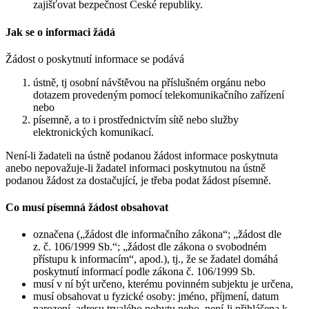
zajišťovat bezpečnost České republiky.
Jak se o informaci žádá
Žádost o poskytnutí informace se podává
ústně, tj osobní návštěvou na příslušném orgánu nebo
dotazem provedeným pomocí telekomunikačního zařízení
nebo
písemně, a to i prostřednictvím sítě nebo služby
elektronických komunikací.
Není-li žadateli na ústně podanou žádost informace poskytnuta
anebo nepovažuje-li žadatel informaci poskytnutou na ústně
podanou žádost za dostačující, je třeba podat žádost písemně.
Co musí písemná žádost obsahovat
označena („žádost dle informačního zákona“; „žádost dle
z. č. 106/1999 Sb.“; „žádost dle zákona o svobodném
přístupu k informacím“, apod.), tj., že se žadatel domáhá
poskytnutí informací podle zákona č. 106/1999 Sb.
musí v ní být určeno, kterému povinném subjektu je určena,
musí obsahovat u fyzické osoby: jméno, příjmení, datum
narození, adresu trvalého pobytu nebo, není-li přihlášena k