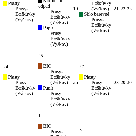
Komunální
Plasty
Boškůvky
odpad
Prusy-
19
(Vyškov)
21
22
23
Prusy-
Boškůvky
Sklo barevné
Boškůvky
(Vyškov)
Prusy-
(Vyškov)
Boškůvky
Papír
(Vyškov)
Prusy-
Boškůvky
(Vyškov)
25
BIO
24
27
Prusy-
Plasty
Boškůvky
Plasty
Prusy-
(Vyškov)
26
Prusy-
28
29
30
Boškůvky
Papír
Boškůvky
(Vyškov)
Prusy-
(Vyškov)
Boškůvky
(Vyškov)
1
BIO
3
Prusy-