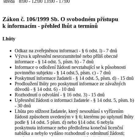
středa
8:00 - 12:00
13:00 - 17:00
Zákon č. 106/1999 Sb. O svobodném přístupu
k informacím - přehled lhůt a termínů
Lhůty
Odkaz na zveřejněnou informaci - § 6 odst. l) - 7 dnů
Výzva k upřesnění nesrozumitelné nebo příliš obecné
informace - § 14 odst. 5, písm. b) - 7 dnů
Informace o odložení žádosti nevztahující se k působnosti
povinného subjektu - § 14 odst.5, písm. c) - 7 dnů
Poskytnutí informace žadateli - § 14 odst. 5, písm. d) - 15 dnů
Prodloužení lhůty pro poskytnutí informace ze závažných
důvodů - § 14 odst. 6) - 10 dnů
Rozhodnutí o odvolání - § 16 odst. 3) - 15 dnů
Upřesnění žádosti o informaci žadatele - § 14 odst. 5, písm. b)
- 30 dnů
Lhůta pro stížnost žadatele, který nesouhlasí s vyřízením
žádosti způsobem uvedeným v § 6; kterému po uplynutí lhůty
podle § 14 odst. 5 písm. d) nebo §14 odst. 6 nebyla
poskytnuta informace nebo předložena konečná licenční
nabídka a nebylo vydáno rozhodnutí o odmítnutí žádosti;