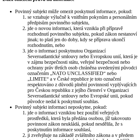
Povinný subjekt může omezit poskytnutí informace, pokud:
se vztahuje výlučně k vnitřním pokynům a personálním
předpisům povinného subjektu,
jde o novou informaci, která vznikla při přípravě
rozhodnutí povinného subjektu, pokud zákon nestanoví
jinak; to platí jen do doby, kdy se příprava ukončí
rozhodnutím, nebo
jde o informaci poskytnutou Organizací
Severoatlantické smlouvy nebo Evropskou unií, která je
v zájmu bezpečnosti státu, veřejné bezpečnosti nebo
ochrany práv třetích osob chráněna uvedenými původci
označením „NATO UNCLASSIFIED“ nebo
„LIMITE“ a v České republice je toto označení
respektováno z důvodů plnění povinností vyplývajících
pro Českou republiku z jejího členství v Organizaci
Severoatlantické smlouvy nebo Evropské unii, pokud
původce nedal k poskytnutí souhlas.
Povinný subjekt informaci neposkytne, pokud:
jde o informaci vzniklou bez použití veřejných
prostředků, která byla předána osobou, jíž takovouto
povinnost zákon neukládá, pokud nesdělila, že s
poskytnutím informace souhlasí,
ji zveřejňuje na základě zvláštního zákona a v předem