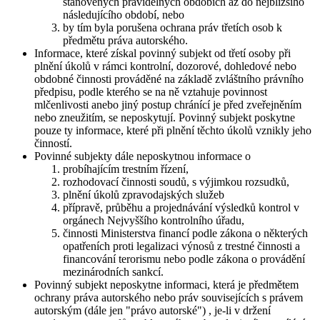
stanovených pravidelných obdobích až do nejbližšího
následujícího období, nebo
by tím byla porušena ochrana práv třetích osob k
předmětu práva autorského.
Informace, které získal povinný subjekt od třetí osoby při
plnění úkolů v rámci kontrolní, dozorové, dohledové nebo
obdobné činnosti prováděné na základě zvláštního právního
předpisu, podle kterého se na ně vztahuje povinnost
mlčenlivosti anebo jiný postup chránící je před zveřejněním
nebo zneužitím, se neposkytují. Povinný subjekt poskytne
pouze ty informace, které při plnění těchto úkolů vznikly jeho
činností.
Povinné subjekty dále neposkytnou informace o
probíhajícím trestním řízení,
rozhodovací činnosti soudů, s výjimkou rozsudků,
plnění úkolů zpravodajských služeb
přípravě, průběhu a projednávání výsledků kontrol v
orgánech Nejvyššího kontrolního úřadu,
činnosti Ministerstva financí podle zákona o některých
opatřeních proti legalizaci výnosů z trestné činnosti a
financování terorismu nebo podle zákona o provádění
mezinárodních sankcí.
Povinný subjekt neposkytne informaci, která je předmětem
ochrany práva autorského nebo práv souvisejících s právem
autorským (dále jen "právo autorské") , je-li v držení