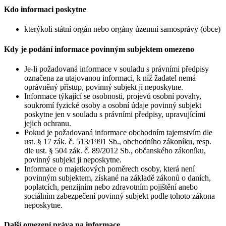
Kdo informaci poskytne
kterýkoli státní orgán nebo orgány územní samosprávy (obce)
Kdy je podání informace povinným subjektem omezeno
Je-li požadovaná informace v souladu s právními předpisy
označena za utajovanou informaci, k níž žadatel nemá
oprávněný přístup, povinný subjekt ji neposkytne.
Informace týkající se osobnosti, projevů osobní povahy,
soukromí fyzické osoby a osobní údaje povinný subjekt
poskytne jen v souladu s právními předpisy, upravujícími
jejich ochranu.
Pokud je požadovaná informace obchodním tajemstvím dle
ust. § 17 zák. č. 513/1991 Sb., obchodního zákoníku, resp.
dle ust. § 504 zák. č. 89/2012 Sb., občanského zákoníku,
povinný subjekt ji neposkytne.
Informace o majetkových poměrech osoby, která není
povinným subjektem, získané na základě zákonů o daních,
poplatcích, penzijním nebo zdravotním pojištění anebo
sociálním zabezpečení povinný subjekt podle tohoto zákona
neposkytne.
Další omezení práva na informace