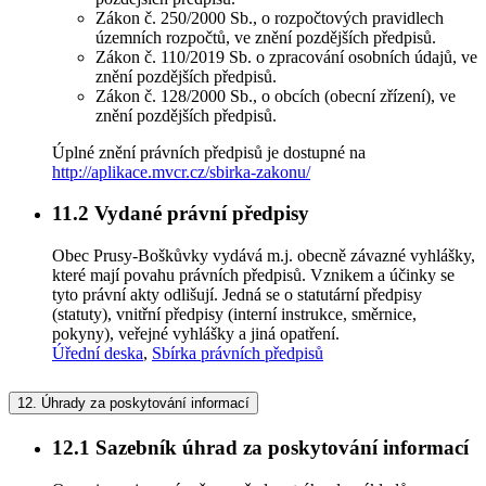
Zákon č. 250/2000 Sb., o rozpočtových pravidlech
územních rozpočtů, ve znění pozdějších předpisů.
Zákon č. 110/2019 Sb. o zpracování osobních údajů, ve
znění pozdějších předpisů.
Zákon č. 128/2000 Sb., o obcích (obecní zřízení), ve
znění pozdějších předpisů.
Úplné znění právních předpisů je dostupné na
http://aplikace.mvcr.cz/sbirka-zakonu/
11.2
Vydané právní předpisy
Obec Prusy-Boškůvky vydává m.j. obecně závazné vyhlášky,
které mají povahu právních předpisů. Vznikem a účinky se
tyto právní akty odlišují. Jedná se o statutární předpisy
(statuty), vnitřní předpisy (interní instrukce, směrnice,
pokyny), veřejné vyhlášky a jiná opatření.
Úřední deska
,
Sbírka právních předpisů
12.
Úhrady za poskytování informací
12.1
Sazebník úhrad za poskytování informací