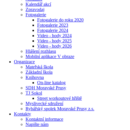
Kalendář akcí
Zpravodaj
Fotogalerie
Fotogalerie do roku 2020
Fotogalerie 2023
Fotogalerie 2024
Video - hody 2024
Video - hody 2025
Video - hody 2026
Hlášení rozhlasu
Mobilní aplikace V obraze
Organizace
Mateřská škola
Základní škola
Knihovna
On-line katalog
SDH Moravské Prusy
TJ Sokol
Street workoutové hřiště
Myslivecké sdružení
Rybářský spolek Moravské Prusy z.s.
Kontakty
Kontaktní informace
Napište nám