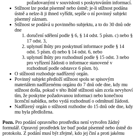
požadovanými v souvislosti s poskytováním informací.
Stížnost lze podat písemně nebo ústně; je-li stížnost podána
ústně a nelze-li ji ihned vyřídit, sepíše o ní povinný subjekt
písemný záznam.
Stížnost se podává u povinného subjektu, a to do 30 dnů ode
dne
doručení sdělení podle § 6, § 14 odst. 5 písm. c) nebo §
17 odst. 3,
uplynutí lhůty pro poskytnutí informace podle § 14
odst. 5 písm. d) nebo § 14 odst. 6, nebo
uplynutí lhůty pro rozhodnutí podle § 15 odst. 3 nebo
pro vyřízení žádosti o informace stanovené v
rozhodnutí podle odstavce 6 písm. b).
O stížnosti rozhoduje nadřízený orgán.
Povinný subjekt předloží stížnost spolu se spisovým
materiálem nadřízenému orgánu do 7 dnů ode dne, kdy mu
stížnost došla, pokud v této lhůtě stížnosti sám zcela nevyhoví
tím, že poskytne požadovanou informaci nebo konečnou
licenční nabídku, nebo vydá rozhodnutí o odmítnutí žádosti.
Nadřízený orgán o stížnosti rozhodne do 15 dnů ode dne, kdy
mu byla předložena.
Pozn.
Pro podání opravného prostředku není vytvořen žádný
formulář. Opravný prostředek lze buď podat písemně nebo ústně do
protokolu. Z podání musí být zřejmé, kdo jej činí a proti jakému