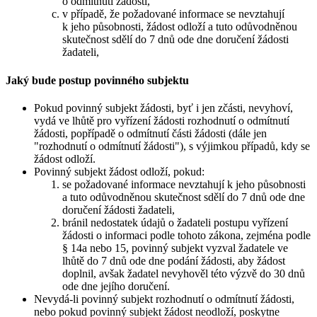
o odmítnutí žádosti,
v případě, že požadované informace se nevztahují
k jeho působnosti, žádost odloží a tuto odůvodněnou
skutečnost sdělí do 7 dnů ode dne doručení žádosti
žadateli,
Jaký bude postup povinného subjektu
Pokud povinný subjekt žádosti, byť i jen zčásti, nevyhoví,
vydá ve lhůtě pro vyřízení žádosti rozhodnutí o odmítnutí
žádosti, popřípadě o odmítnutí části žádosti (dále jen
"rozhodnutí o odmítnutí žádosti"), s výjimkou případů, kdy se
žádost odloží.
Povinný subjekt žádost odloží, pokud:
se požadované informace nevztahují k jeho působnosti
a tuto odůvodněnou skutečnost sdělí do 7 dnů ode dne
doručení žádosti žadateli,
bránil nedostatek údajů o žadateli postupu vyřízení
žádosti o informaci podle tohoto zákona, zejména podle
§ 14a nebo 15, povinný subjekt vyzval žadatele ve
lhůtě do 7 dnů ode dne podání žádosti, aby žádost
doplnil, avšak žadatel nevyhověl této výzvě do 30 dnů
ode dne jejího doručení.
Nevydá-li povinný subjekt rozhodnutí o odmítnutí žádosti,
nebo pokud povinný subjekt žádost neodloží, poskytne