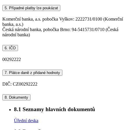
5.
Případné platby lze poukázat
Komerční banka, a.s. pobočka Vyškov: 2222731/0100 (Komerční
banka, a.s.)
Česká národní banka, pobočka Brno: 94-5415731/0710 (Česká
národní banka)
6.
IČO
00292222
7.
Plátce daně z přidané hodnoty
DIČ: CZ00292222
8.
Dokumenty
8.1
Seznamy hlavních dokumentů
Úřední deska