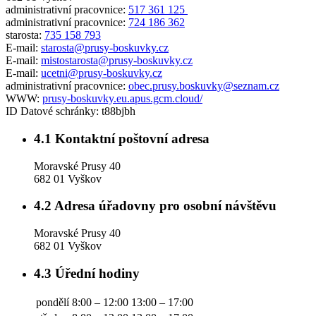
administrativní pracovnice:
517 361 125
administrativní pracovnice:
724 186 362
starosta:
735 158 793
E-mail:
starosta@prusy-boskuvky.cz
E-mail:
mistostarosta@prusy-boskuvky.cz
E-mail:
ucetni@prusy-boskuvky.cz
administrativní pracovnice:
obec.prusy.boskuvky@seznam.cz
WWW:
prusy-boskuvky.eu.apus.gcm.cloud/
ID Datové schránky:
t88bjbh
4.1
Kontaktní poštovní adresa
Moravské Prusy 40
682 01 Vyškov
4.2
Adresa úřadovny pro osobní návštěvu
Moravské Prusy 40
682 01 Vyškov
4.3
Úřední hodiny
pondělí
8:00 – 12:00
13:00 – 17:00