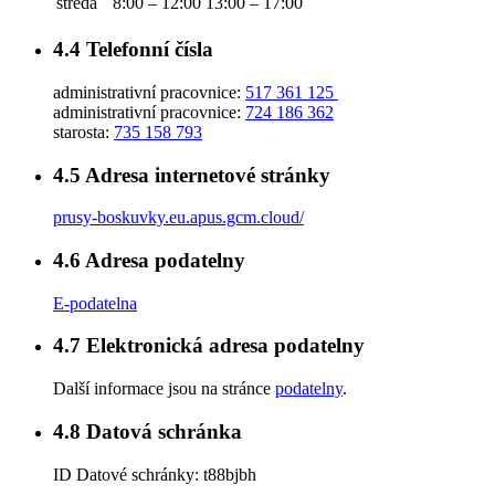
středa
8:00 – 12:00
13:00 – 17:00
4.4
Telefonní čísla
administrativní pracovnice:
517 361 125
administrativní pracovnice:
724 186 362
starosta:
735 158 793
4.5
Adresa internetové stránky
prusy-boskuvky.eu.apus.gcm.cloud/
4.6
Adresa podatelny
E-podatelna
4.7
Elektronická adresa podatelny
Další informace jsou na stránce
podatelny
.
4.8
Datová schránka
ID Datové schránky:
t88bjbh