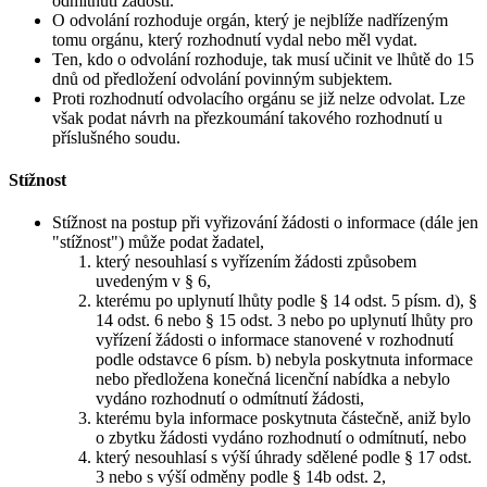
odmítnutí žádosti.
O odvolání rozhoduje orgán, který je nejblíže nadřízeným
tomu orgánu, který rozhodnutí vydal nebo měl vydat.
Ten, kdo o odvolání rozhoduje, tak musí učinit ve lhůtě do 15
dnů od předložení odvolání povinným subjektem.
Proti rozhodnutí odvolacího orgánu se již nelze odvolat. Lze
však podat návrh na přezkoumání takového rozhodnutí u
příslušného soudu.
Stížnost
Stížnost na postup při vyřizování žádosti o informace (dále jen
"stížnost") může podat žadatel,
který nesouhlasí s vyřízením žádosti způsobem
uvedeným v § 6,
kterému po uplynutí lhůty podle § 14 odst. 5 písm. d), §
14 odst. 6 nebo § 15 odst. 3 nebo po uplynutí lhůty pro
vyřízení žádosti o informace stanovené v rozhodnutí
podle odstavce 6 písm. b) nebyla poskytnuta informace
nebo předložena konečná licenční nabídka a nebylo
vydáno rozhodnutí o odmítnutí žádosti,
kterému byla informace poskytnuta částečně, aniž bylo
o zbytku žádosti vydáno rozhodnutí o odmítnutí, nebo
který nesouhlasí s výší úhrady sdělené podle § 17 odst.
3 nebo s výší odměny podle § 14b odst. 2,