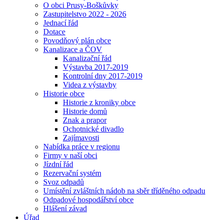
O obci Prusy-Boškůvky
Zastupitelstvo 2022 - 2026
Jednací řád
Dotace
Povodňový plán obce
Kanalizace a ČOV
Kanalizační řád
Výstavba 2017-2019
Kontrolní dny 2017-2019
Videa z výstavby
Historie obce
Historie z kroniky obce
Historie domů
Znak a prapor
Ochotnické divadlo
Zajímavosti
Nabídka práce v regionu
Firmy v naší obci
Jízdní řád
Rezervační systém
Svoz odpadů
Umístění zvláštních nádob na sběr tříděného odpadu
Odpadové hospodářství obce
Hlášení závad
Úřad