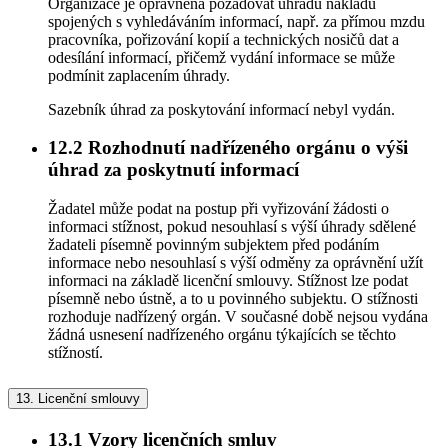
Organizace je oprávněna požadovat úhradu nákladů
spojených s vyhledáváním informací, např. za přímou mzdu
pracovníka, pořizování kopií a technických nosičů dat a
odesílání informací, přičemž vydání informace se může
podmínit zaplacením úhrady.
Sazebník úhrad za poskytování informací nebyl vydán.
12.2
Rozhodnutí nadřízeného orgánu o výši
úhrad za poskytnutí informací
Žadatel může podat na postup při vyřizování žádosti o
informaci stížnost, pokud nesouhlasí s výší úhrady sdělené
žadateli písemně povinným subjektem před podáním
informace nebo nesouhlasí s výší odměny za oprávnění užít
informaci na základě licenční smlouvy. Stížnost lze podat
písemně nebo ústně, a to u povinného subjektu. O stížnosti
rozhoduje nadřízený orgán. V současné době nejsou vydána
žádná usnesení nadřízeného orgánu týkajících se těchto
stížností.
13.
Licenční smlouvy
13.1
Vzory licenčních smluv