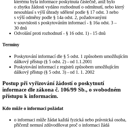
kterému byla informace poskytnuta částečně, aniž bylo
o zbytku žádosti vydáno rozhodnutí o odmítnutí, nebo který
nesouhlasí s výší úhrady sdělené podle § 17 odst. 3 nebo
s výší odměny podle § 14a odst. 2, požadovanými
v souvislosti s poskytováním informací - § 16a odst. 3 –
30 dnů
Odvolání proti rozhodnutí - § 16 odst. 1) - 15 dnů
Termíny
Poskytování informací dle § 5 odst. 1 způsobem umožňujícím
dálkový přístup (§ 5 odst. 2) - od 1.1.2001
Poskytování informací z registrů způsobem umožňujícím
dálkový přístup (§ 5 odst. 3) - od 1. 1. 2002
Postup při vyřizování žádostí o poskytnutí
informace dle zákona č. 106/99 Sb., o svobodném
přístupu k informacím.
Kdo může o informaci požádat
o informaci může žádat každá fyzická nebo právnická osoba,
přičemž nemusí zdůvodňovat proč o informaci žádá