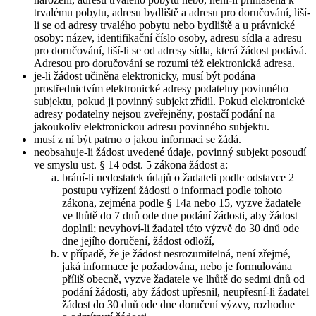
trvalému pobytu, adresu bydliště a adresu pro doručování, liší-
li se od adresy trvalého pobytu nebo bydliště a u právnické
osoby: název, identifikační číslo osoby, adresu sídla a adresu
pro doručování, liší-li se od adresy sídla, která žádost podává.
Adresou pro doručování se rozumí též elektronická adresa.
je-li žádost učiněna elektronicky, musí být podána
prostřednictvím elektronické adresy podatelny povinného
subjektu, pokud ji povinný subjekt zřídil. Pokud elektronické
adresy podatelny nejsou zveřejněny, postačí podání na
jakoukoliv elektronickou adresu povinného subjektu.
musí z ní být patrno o jakou informaci se žádá.
neobsahuje-li žádost uvedené údaje, povinný subjekt posoudí
ve smyslu ust. § 14 odst. 5 zákona žádost a:
brání-li nedostatek údajů o žadateli podle odstavce 2
postupu vyřízení žádosti o informaci podle tohoto
zákona, zejména podle § 14a nebo 15, vyzve žadatele
ve lhůtě do 7 dnů ode dne podání žádosti, aby žádost
doplnil; nevyhoví-li žadatel této výzvě do 30 dnů ode
dne jejího doručení, žádost odloží,
v případě, že je žádost nesrozumitelná, není zřejmé,
jaká informace je požadována, nebo je formulována
příliš obecně, vyzve žadatele ve lhůtě do sedmi dnů od
podání žádosti, aby žádost upřesnil, neupřesní-li žadatel
žádost do 30 dnů ode dne doručení výzvy, rozhodne