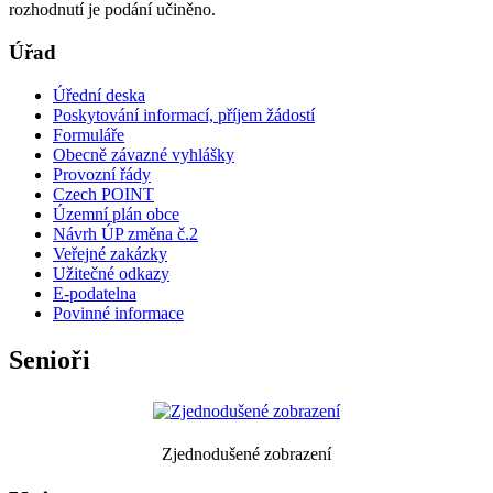
rozhodnutí je podání učiněno.
Úřad
Úřední deska
Poskytování informací, příjem žádostí
Formuláře
Obecně závazné vyhlášky
Provozní řády
Czech POINT
Územní plán obce
Návrh ÚP změna č.2
Veřejné zakázky
Užitečné odkazy
E-podatelna
Povinné informace
Senioři
Zjednodušené zobrazení