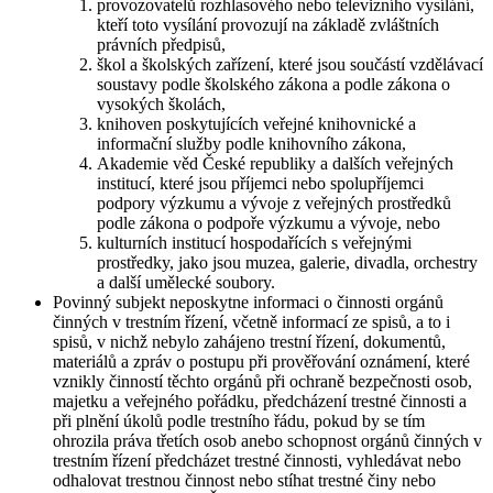
provozovatelů rozhlasového nebo televizního vysílání,
kteří toto vysílání provozují na základě zvláštních
právních předpisů,
škol a školských zařízení, které jsou součástí vzdělávací
soustavy podle školského zákona a podle zákona o
vysokých školách,
knihoven poskytujících veřejné knihovnické a
informační služby podle knihovního zákona,
Akademie věd České republiky a dalších veřejných
institucí, které jsou příjemci nebo spolupříjemci
podpory výzkumu a vývoje z veřejných prostředků
podle zákona o podpoře výzkumu a vývoje, nebo
kulturních institucí hospodařících s veřejnými
prostředky, jako jsou muzea, galerie, divadla, orchestry
a další umělecké soubory.
Povinný subjekt neposkytne informaci o činnosti orgánů
činných v trestním řízení, včetně informací ze spisů, a to i
spisů, v nichž nebylo zahájeno trestní řízení, dokumentů,
materiálů a zpráv o postupu při prověřování oznámení, které
vznikly činností těchto orgánů při ochraně bezpečnosti osob,
majetku a veřejného pořádku, předcházení trestné činnosti a
při plnění úkolů podle trestního řádu, pokud by se tím
ohrozila práva třetích osob anebo schopnost orgánů činných v
trestním řízení předcházet trestné činnosti, vyhledávat nebo
odhalovat trestnou činnost nebo stíhat trestné činy nebo