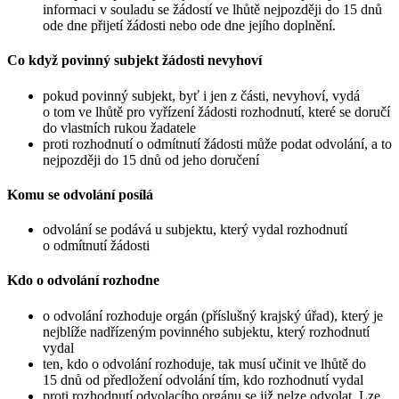
informaci v souladu se žádostí ve lhůtě nejpozději do 15 dnů
ode dne přijetí žádosti nebo ode dne jejího doplnění.
Co když povinný subjekt žádosti nevyhoví
pokud povinný subjekt, byť i jen z části, nevyhoví, vydá
o tom ve lhůtě pro vyřízení žádosti rozhodnutí, které se doručí
do vlastních rukou žadatele
proti rozhodnutí o odmítnutí žádosti může podat odvolání, a to
nejpozději do 15 dnů od jeho doručení
Komu se odvolání posílá
odvolání se podává u subjektu, který vydal rozhodnutí
o odmítnutí žádosti
Kdo o odvolání rozhodne
o odvolání rozhoduje orgán (příslušný krajský úřad), který je
nejblíže nadřízeným povinného subjektu, který rozhodnutí
vydal
ten, kdo o odvolání rozhoduje, tak musí učinit ve lhůtě do
15 dnů od předložení odvolání tím, kdo rozhodnutí vydal
proti rozhodnutí odvolacího orgánu se již nelze odvolat. Lze