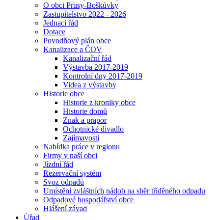
O obci Prusy-Boškůvky
Zastupitelstvo 2022 - 2026
Jednací řád
Dotace
Povodňový plán obce
Kanalizace a ČOV
Kanalizační řád
Výstavba 2017-2019
Kontrolní dny 2017-2019
Videa z výstavby
Historie obce
Historie z kroniky obce
Historie domů
Znak a prapor
Ochotnické divadlo
Zajímavosti
Nabídka práce v regionu
Firmy v naší obci
Jízdní řád
Rezervační systém
Svoz odpadů
Umístění zvláštních nádob na sběr tříděného odpadu
Odpadové hospodářství obce
Hlášení závad
Úřad