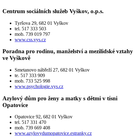
Centrum sociálních služeb Vyškov, o.p.s.
Tyršova 29, 682 01 Vyškov
tel. 517 333 503
mob. 739 019 797
www.css.vys.cz
Poradna pro rodinu, manželství a mezilidské vztahy
ve Vyškově
Smetanovo nábřeží 27, 682 01 Vyškov
te. 517 333 909
mob. 733 525 998
www.psychologie.vys.cz
Azylový dům pro ženy a matky s dětmi v tísni
Opatovice
Opatovice 92, 682 01 Vyškov
tel. 517 331 470
mob. 739 669 408
www.azylovydumopatovice.estranky.cz