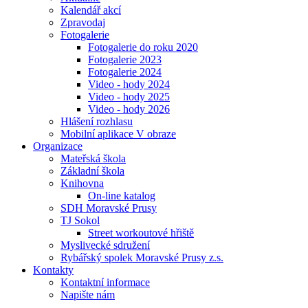
Kalendář akcí
Zpravodaj
Fotogalerie
Fotogalerie do roku 2020
Fotogalerie 2023
Fotogalerie 2024
Video - hody 2024
Video - hody 2025
Video - hody 2026
Hlášení rozhlasu
Mobilní aplikace V obraze
Organizace
Mateřská škola
Základní škola
Knihovna
On-line katalog
SDH Moravské Prusy
TJ Sokol
Street workoutové hřiště
Myslivecké sdružení
Rybářský spolek Moravské Prusy z.s.
Kontakty
Kontaktní informace
Napište nám