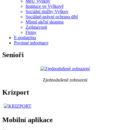
MěÚ Vyškov
Instituce ve Vyškově
Sociální služby Vyškov
Sociálně-právní ochrana dětí
Místní akční skupina
Zajímavosti
Firmy
E-podatelna
Povinné informace
Senioři
Zjednodušené zobrazení
Krizport
Mobilní aplikace