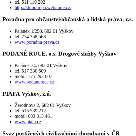
tel. 511 110 202
http://klubrampa.webnode.cz/
Poradna pro občanství/občanská a lidská práva, z.s.
Palánek 1/250, 682 01 Vyškov
tel. 774 358 568
www.poradna-prava.cz
PODANÉ RUCE, o.s. Drogové služby Vyškov
Palánek 74, 682 01 Vyškov
tel. 517 330 509
mobil: 775 292 607
www.podaneruce.cz
PIAFA Vyškov, z.ú.
Žerotínova 2, 682 01 Vyškov
tel. 515 539 212
mobil: 603 813 461
www.piafa.cz
Svaz postižených civilizačními chorobami v ČR