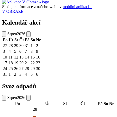
Sledujte informace z našeho webu v
mobilní aplikaci –
V OBRAZE.
Kalendář akcí
Srpen
2026
Po
Út
St
Čt
Pá
So
Ne
27
28
29
30
31
1
2
3
4
5
6
7
8
9
10
11
12
13
14
15
16
17
18
19
20
21
22
23
24
25
26
27
28
29
30
31
1
2
3
4
5
6
Svoz odpadů
Srpen
2026
Po
Út
St
Čt
Pá
So
Ne
28