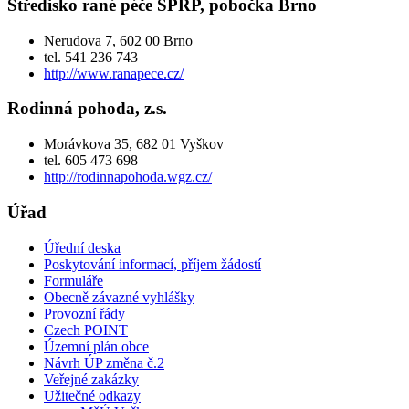
Středisko rané péče SPRP, pobočka Brno
Nerudova 7, 602 00 Brno
tel. 541 236 743
http://www.ranapece.cz/
Rodinná pohoda, z.s.
Morávkova 35, 682 01 Vyškov
tel. 605 473 698
http://rodinnapohoda.wgz.cz/
Úřad
Úřední deska
Poskytování informací, příjem žádostí
Formuláře
Obecně závazné vyhlášky
Provozní řády
Czech POINT
Územní plán obce
Návrh ÚP změna č.2
Veřejné zakázky
Užitečné odkazy