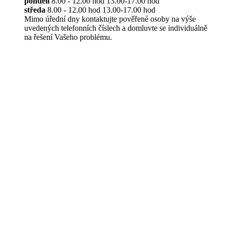
pondělí
8.00 - 12.00 hod 13.00-17.00 hod
středa
8.00 - 12.00 hod 13.00-17.00 hod
Mimo úřední dny kontaktujte pověřené osoby na výše
uvedených telefonních číslech a domluvte se individuálně
na řešení Vašeho problému.