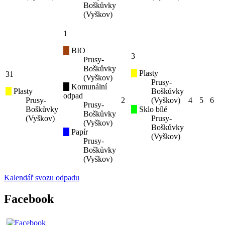
Boškůvky
(Vyškov)
1
BIO
3
Prusy-
Boškůvky
Plasty
31
(Vyškov)
Prusy-
Komunální
Plasty
Boškůvky
odpad
Prusy-
2
(Vyškov)
4
5
6
Prusy-
Boškůvky
Sklo bílé
Boškůvky
(Vyškov)
Prusy-
(Vyškov)
Boškůvky
Papír
(Vyškov)
Prusy-
Boškůvky
(Vyškov)
Kalendář svozu odpadu
Facebook