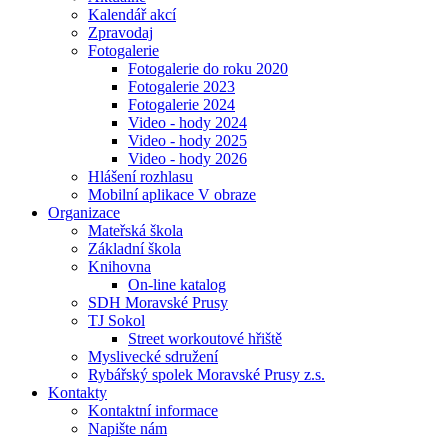
Kalendář akcí
Zpravodaj
Fotogalerie
Fotogalerie do roku 2020
Fotogalerie 2023
Fotogalerie 2024
Video - hody 2024
Video - hody 2025
Video - hody 2026
Hlášení rozhlasu
Mobilní aplikace V obraze
Organizace
Mateřská škola
Základní škola
Knihovna
On-line katalog
SDH Moravské Prusy
TJ Sokol
Street workoutové hřiště
Myslivecké sdružení
Rybářský spolek Moravské Prusy z.s.
Kontakty
Kontaktní informace
Napište nám