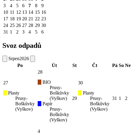
3
4
5
6
7
8
9
10
11
12
13
14
15
16
17
18
19
20
21
22
23
24
25
26
27
28
29
30
31
1
2
3
4
5
6
Svoz odpadů
Srpen
2026
Po
Út
St
Čt
Pá
So
Ne
28
BIO
27
30
Prusy-
Plasty
Boškůvky
Plasty
Prusy-
(Vyškov)
29
Prusy-
31
1
2
Boškůvky
Papír
Boškůvky
(Vyškov)
Prusy-
(Vyškov)
Boškůvky
(Vyškov)
4