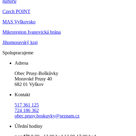
nahoru
Czech POINT
MAS Vyškovsko
Mikroregion Ivanovická brána
Jihomoravský kraj
Spolupracujeme
Adresa
Obec Prusy-Boškůvky
Moravské Prusy 40
682 01 Vyškov
Kontakt
517 361 125
724 186 362
obec.prusy.boskuvky@seznam.cz
Úřední hodiny