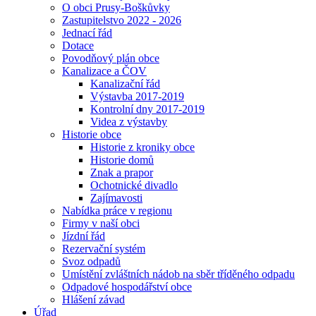
O obci Prusy-Boškůvky
Zastupitelstvo 2022 - 2026
Jednací řád
Dotace
Povodňový plán obce
Kanalizace a ČOV
Kanalizační řád
Výstavba 2017-2019
Kontrolní dny 2017-2019
Videa z výstavby
Historie obce
Historie z kroniky obce
Historie domů
Znak a prapor
Ochotnické divadlo
Zajímavosti
Nabídka práce v regionu
Firmy v naší obci
Jízdní řád
Rezervační systém
Svoz odpadů
Umístění zvláštních nádob na sběr tříděného odpadu
Odpadové hospodářství obce
Hlášení závad
Úřad