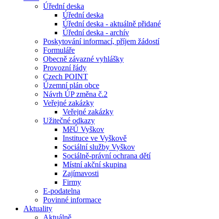
Úřední deska
Úřední deska
Úřední deska - aktuálně přidané
Úřední deska - archív
Poskytování informací, příjem žádostí
Formuláře
Obecně závazné vyhlášky
Provozní řády
Czech POINT
Územní plán obce
Návrh ÚP změna č.2
Veřejné zakázky
Veřejné zakázky
Užitečné odkazy
MěÚ Vyškov
Instituce ve Vyškově
Sociální služby Vyškov
Sociálně-právní ochrana dětí
Místní akční skupina
Zajímavosti
Firmy
E-podatelna
Povinné informace
Aktuality
Aktuálně