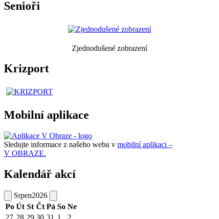
Senioři
Zjednodušené zobrazení
Krizport
Mobilní aplikace
Sledujte informace z našeho webu v
mobilní aplikaci –
V OBRAZE.
Kalendář akcí
Srpen
2026
Po
Út
St
Čt
Pá
So
Ne
27
28
29
30
31
1
2