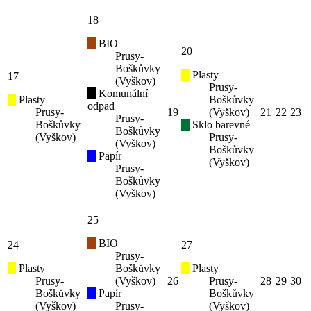
18
BIO
20
Prusy-
Boškůvky
Plasty
17
(Vyškov)
Prusy-
Komunální
Plasty
Boškůvky
odpad
Prusy-
19
(Vyškov)
21
22
23
Prusy-
Boškůvky
Sklo barevné
Boškůvky
(Vyškov)
Prusy-
(Vyškov)
Boškůvky
Papír
(Vyškov)
Prusy-
Boškůvky
(Vyškov)
25
BIO
24
27
Prusy-
Plasty
Boškůvky
Plasty
Prusy-
(Vyškov)
26
Prusy-
28
29
30
Boškůvky
Papír
Boškůvky
(Vyškov)
Prusy-
(Vyškov)