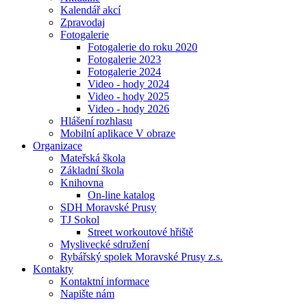
Kalendář akcí
Zpravodaj
Fotogalerie
Fotogalerie do roku 2020
Fotogalerie 2023
Fotogalerie 2024
Video - hody 2024
Video - hody 2025
Video - hody 2026
Hlášení rozhlasu
Mobilní aplikace V obraze
Organizace
Mateřská škola
Základní škola
Knihovna
On-line katalog
SDH Moravské Prusy
TJ Sokol
Street workoutové hřiště
Myslivecké sdružení
Rybářský spolek Moravské Prusy z.s.
Kontakty
Kontaktní informace
Napište nám