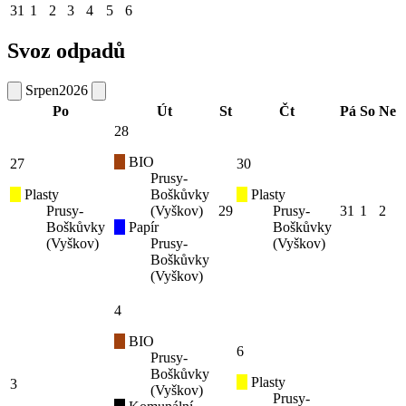
31
1
2
3
4
5
6
Svoz odpadů
Srpen
2026
Po
Út
St
Čt
Pá
So
Ne
28
BIO
27
30
Prusy-
Plasty
Boškůvky
Plasty
Prusy-
(Vyškov)
29
Prusy-
31
1
2
Boškůvky
Papír
Boškůvky
(Vyškov)
Prusy-
(Vyškov)
Boškůvky
(Vyškov)
4
BIO
6
Prusy-
Boškůvky
Plasty
3
(Vyškov)
Prusy-