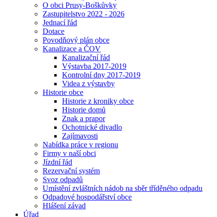
O obci Prusy-Boškůvky
Zastupitelstvo 2022 - 2026
Jednací řád
Dotace
Povodňový plán obce
Kanalizace a ČOV
Kanalizační řád
Výstavba 2017-2019
Kontrolní dny 2017-2019
Videa z výstavby
Historie obce
Historie z kroniky obce
Historie domů
Znak a prapor
Ochotnické divadlo
Zajímavosti
Nabídka práce v regionu
Firmy v naší obci
Jízdní řád
Rezervační systém
Svoz odpadů
Umístění zvláštních nádob na sběr tříděného odpadu
Odpadové hospodářství obce
Hlášení závad
Úřad