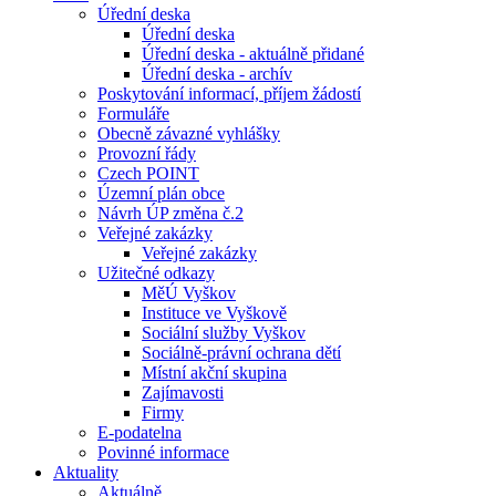
Úřední deska
Úřední deska
Úřední deska - aktuálně přidané
Úřední deska - archív
Poskytování informací, příjem žádostí
Formuláře
Obecně závazné vyhlášky
Provozní řády
Czech POINT
Územní plán obce
Návrh ÚP změna č.2
Veřejné zakázky
Veřejné zakázky
Užitečné odkazy
MěÚ Vyškov
Instituce ve Vyškově
Sociální služby Vyškov
Sociálně-právní ochrana dětí
Místní akční skupina
Zajímavosti
Firmy
E-podatelna
Povinné informace
Aktuality
Aktuálně