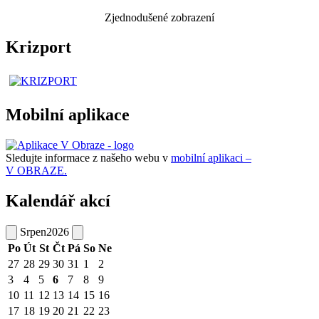
Zjednodušené zobrazení
Krizport
Mobilní aplikace
Sledujte informace z našeho webu v
mobilní aplikaci –
V OBRAZE.
Kalendář akcí
Srpen
2026
Po
Út
St
Čt
Pá
So
Ne
27
28
29
30
31
1
2
3
4
5
6
7
8
9
10
11
12
13
14
15
16
17
18
19
20
21
22
23