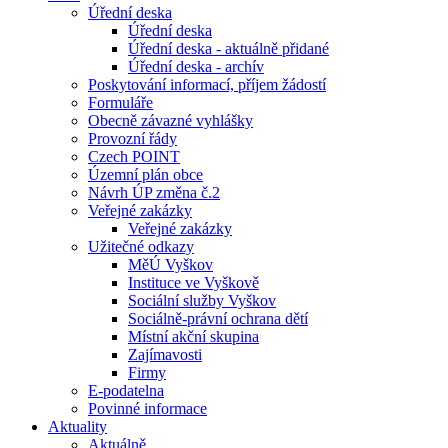
Úřední deska
Úřední deska
Úřední deska - aktuálně přidané
Úřední deska - archív
Poskytování informací, příjem žádostí
Formuláře
Obecně závazné vyhlášky
Provozní řády
Czech POINT
Územní plán obce
Návrh ÚP změna č.2
Veřejné zakázky
Veřejné zakázky
Užitečné odkazy
MěÚ Vyškov
Instituce ve Vyškově
Sociální služby Vyškov
Sociálně-právní ochrana dětí
Místní akční skupina
Zajímavosti
Firmy
E-podatelna
Povinné informace
Aktuality
Aktuálně