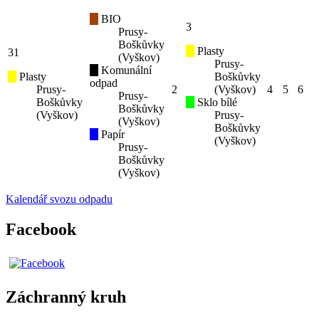
BIO
3
Prusy-
Boškůvky
Plasty
31
(Vyškov)
Prusy-
Komunální
Plasty
Boškůvky
odpad
Prusy-
2
(Vyškov)
4
5
6
Prusy-
Boškůvky
Sklo bílé
Boškůvky
(Vyškov)
Prusy-
(Vyškov)
Boškůvky
Papír
(Vyškov)
Prusy-
Boškůvky
(Vyškov)
Kalendář svozu odpadu
Facebook
Záchranný kruh