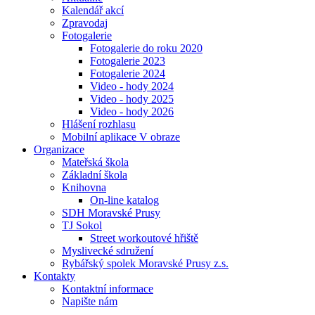
Kalendář akcí
Zpravodaj
Fotogalerie
Fotogalerie do roku 2020
Fotogalerie 2023
Fotogalerie 2024
Video - hody 2024
Video - hody 2025
Video - hody 2026
Hlášení rozhlasu
Mobilní aplikace V obraze
Organizace
Mateřská škola
Základní škola
Knihovna
On-line katalog
SDH Moravské Prusy
TJ Sokol
Street workoutové hřiště
Myslivecké sdružení
Rybářský spolek Moravské Prusy z.s.
Kontakty
Kontaktní informace
Napište nám