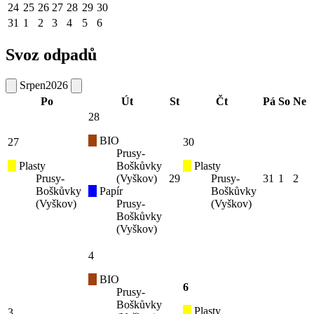
24
25
26
27
28
29
30
31
1
2
3
4
5
6
Svoz odpadů
Srpen
2026
Po
Út
St
Čt
Pá
So
Ne
28
BIO
27
30
Prusy-
Plasty
Boškůvky
Plasty
Prusy-
(Vyškov)
29
Prusy-
31
1
2
Boškůvky
Papír
Boškůvky
(Vyškov)
Prusy-
(Vyškov)
Boškůvky
(Vyškov)
4
BIO
6
Prusy-
Boškůvky
Plasty
3