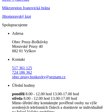
Mikroregion Ivanovická brána
Jihomoravský kraj
Spolupracujeme
Adresa
Obec Prusy-Boškůvky
Moravské Prusy 40
682 01 Vyškov
Kontakt
517 361 125
724 186 362
obec.prusy.boskuvky@seznam.cz
Úřední hodiny
pondělí
8.00 - 12.00 hod 13.00-17.00 hod
středa
8.00 - 12.00 hod 13.00-17.00 hod
Mimo úřední dny kontaktujte pověřené osoby na výše
uvedených telefonních číslech a domluvte se individuálně
na řešení Vašeho problému.