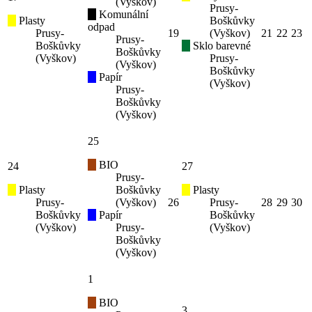
(Vyškov)
Prusy-
Komunální
Plasty
Boškůvky
odpad
Prusy-
19
(Vyškov)
21
22
23
Prusy-
Boškůvky
Sklo barevné
Boškůvky
(Vyškov)
Prusy-
(Vyškov)
Boškůvky
Papír
(Vyškov)
Prusy-
Boškůvky
(Vyškov)
25
BIO
24
27
Prusy-
Plasty
Boškůvky
Plasty
Prusy-
(Vyškov)
26
Prusy-
28
29
30
Boškůvky
Papír
Boškůvky
(Vyškov)
Prusy-
(Vyškov)
Boškůvky
(Vyškov)
1
BIO
3