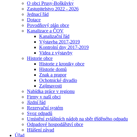
O obci Prusy-Boškůvky
Zastupitelstvo 2022 - 2026
Jednací řád
Dotace
Povodňový plán obce
Kanalizace a ČOV
Kanalizační řád
Výstavba 2017-2019
Kontrolní dny 2017-2019
Videa z výstavby
Historie obce
Historie z kroniky obce
Historie domů
Znak a prapor
Ochotnické divadlo
Zajímavosti
Nabídka práce v regionu
Firmy v naší obci
Jízdní řád
Rezervační systém
Svoz odpadů
Umístění zvláštních nádob na sběr tříděného odpadu
Odpadové hospodářství obce
Hlášení závad
Úřad