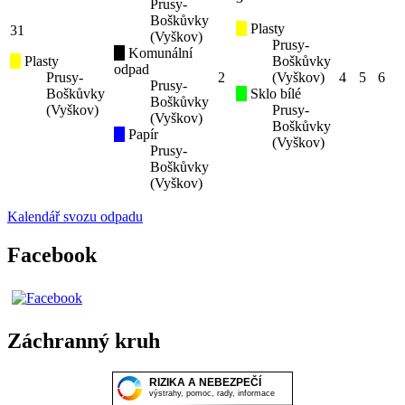
Prusy-
Boškůvky
Plasty
31
(Vyškov)
Prusy-
Komunální
Plasty
Boškůvky
odpad
Prusy-
2
(Vyškov)
4
5
6
Prusy-
Boškůvky
Sklo bílé
Boškůvky
(Vyškov)
Prusy-
(Vyškov)
Boškůvky
Papír
(Vyškov)
Prusy-
Boškůvky
(Vyškov)
Kalendář svozu odpadu
Facebook
Záchranný kruh