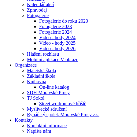
Kalendář akcí
Zpravodaj
Fotogalerie
Fotogalerie do roku 2020
Fotogalerie 2023
Fotogalerie 2024
Video - hody 2024
Video - hody 2025
Video - hody 2026
Hlášení rozhlasu
Mobilní aplikace V obraze
Organizace
Mateřská škola
Základní škola
Knihovna
On-line katalog
SDH Moravské Prusy
TJ Sokol
Street workoutové hřiště
Myslivecké sdružení
Rybářský spolek Moravské Prusy z.s.
Kontakty
Kontaktní informace
Napište nám