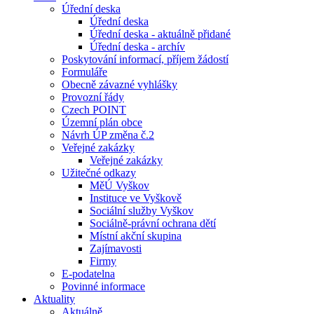
Úřední deska
Úřední deska
Úřední deska - aktuálně přidané
Úřední deska - archív
Poskytování informací, příjem žádostí
Formuláře
Obecně závazné vyhlášky
Provozní řády
Czech POINT
Územní plán obce
Návrh ÚP změna č.2
Veřejné zakázky
Veřejné zakázky
Užitečné odkazy
MěÚ Vyškov
Instituce ve Vyškově
Sociální služby Vyškov
Sociálně-právní ochrana dětí
Místní akční skupina
Zajímavosti
Firmy
E-podatelna
Povinné informace
Aktuality
Aktuálně