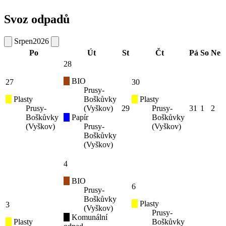
Svoz odpadů
Srpen
2026
Po
Út
St
Čt
Pá
So
Ne
28
BIO
27
30
Prusy-
Plasty
Boškůvky
Plasty
Prusy-
(Vyškov)
29
Prusy-
31
1
2
Boškůvky
Papír
Boškůvky
(Vyškov)
Prusy-
(Vyškov)
Boškůvky
(Vyškov)
4
BIO
6
Prusy-
Boškůvky
Plasty
3
(Vyškov)
Prusy-
Komunální
Plasty
Boškůvky