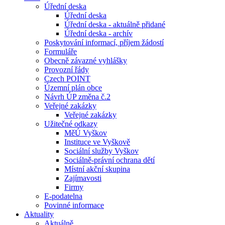
Úřední deska
Úřední deska
Úřední deska - aktuálně přidané
Úřední deska - archív
Poskytování informací, příjem žádostí
Formuláře
Obecně závazné vyhlášky
Provozní řády
Czech POINT
Územní plán obce
Návrh ÚP změna č.2
Veřejné zakázky
Veřejné zakázky
Užitečné odkazy
MěÚ Vyškov
Instituce ve Vyškově
Sociální služby Vyškov
Sociálně-právní ochrana dětí
Místní akční skupina
Zajímavosti
Firmy
E-podatelna
Povinné informace
Aktuality
Aktuálně