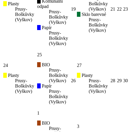
Komunální
Plasty
Boškůvky
odpad
Prusy-
19
(Vyškov)
21
22
23
Prusy-
Boškůvky
Sklo barevné
Boškůvky
(Vyškov)
Prusy-
(Vyškov)
Boškůvky
Papír
(Vyškov)
Prusy-
Boškůvky
(Vyškov)
25
BIO
24
27
Prusy-
Plasty
Boškůvky
Plasty
Prusy-
(Vyškov)
26
Prusy-
28
29
30
Boškůvky
Papír
Boškůvky
(Vyškov)
Prusy-
(Vyškov)
Boškůvky
(Vyškov)
1
BIO
3
Prusy-