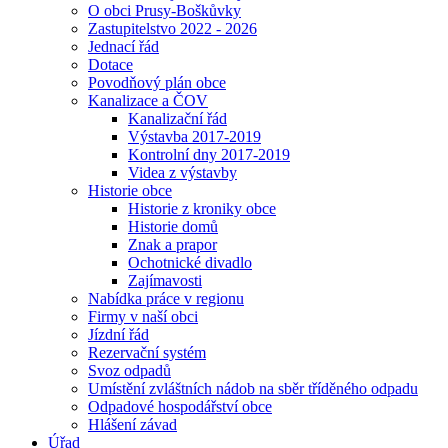
O obci Prusy-Boškůvky
Zastupitelstvo 2022 - 2026
Jednací řád
Dotace
Povodňový plán obce
Kanalizace a ČOV
Kanalizační řád
Výstavba 2017-2019
Kontrolní dny 2017-2019
Videa z výstavby
Historie obce
Historie z kroniky obce
Historie domů
Znak a prapor
Ochotnické divadlo
Zajímavosti
Nabídka práce v regionu
Firmy v naší obci
Jízdní řád
Rezervační systém
Svoz odpadů
Umístění zvláštních nádob na sběr tříděného odpadu
Odpadové hospodářství obce
Hlášení závad
Úřad