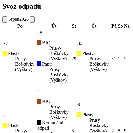
Svoz odpadů
Srpen
2026
Po
Út
St
Čt
Pá
So
Ne
28
BIO
27
30
Prusy-
Plasty
Boškůvky
Plasty
Prusy-
(Vyškov)
29
Prusy-
31
1
2
Boškůvky
Papír
Boškůvky
(Vyškov)
Prusy-
(Vyškov)
Boškůvky
(Vyškov)
4
BIO
6
Prusy-
Boškůvky
Plasty
3
(Vyškov)
Prusy-
Komunální
Plasty
Boškůvky
odpad
Prusy-
5
(Vyškov)
7
8
9