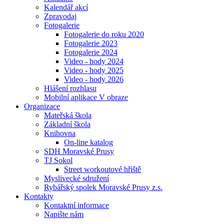
Kalendář akcí
Zpravodaj
Fotogalerie
Fotogalerie do roku 2020
Fotogalerie 2023
Fotogalerie 2024
Video - hody 2024
Video - hody 2025
Video - hody 2026
Hlášení rozhlasu
Mobilní aplikace V obraze
Organizace
Mateřská škola
Základní škola
Knihovna
On-line katalog
SDH Moravské Prusy
TJ Sokol
Street workoutové hřiště
Myslivecké sdružení
Rybářský spolek Moravské Prusy z.s.
Kontakty
Kontaktní informace
Napište nám