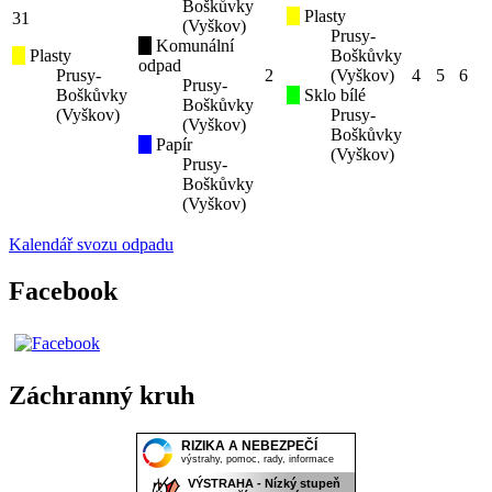
Boškůvky
Plasty
31
(Vyškov)
Prusy-
Komunální
Plasty
Boškůvky
odpad
Prusy-
2
(Vyškov)
4
5
6
Prusy-
Boškůvky
Sklo bílé
Boškůvky
(Vyškov)
Prusy-
(Vyškov)
Boškůvky
Papír
(Vyškov)
Prusy-
Boškůvky
(Vyškov)
Kalendář svozu odpadu
Facebook
Záchranný kruh