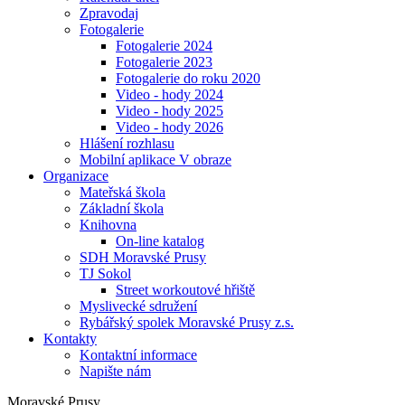
Zpravodaj
Fotogalerie
Fotogalerie 2024
Fotogalerie 2023
Fotogalerie do roku 2020
Video - hody 2024
Video - hody 2025
Video - hody 2026
Hlášení rozhlasu
Mobilní aplikace V obraze
Organizace
Mateřská škola
Základní škola
Knihovna
On-line katalog
SDH Moravské Prusy
TJ Sokol
Street workoutové hřiště
Myslivecké sdružení
Rybářský spolek Moravské Prusy z.s.
Kontakty
Kontaktní informace
Napište nám
Moravské Prusy