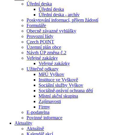
Úřední deska
Úřední deska
Úřední deska - archív
Poskytování informací, příjem žádostí
Formuláře
Obecně závazné vyhlášky
Provozní řády
Czech POINT
Územní plán obce
Návrh ÚP změna č.2
Veřejné zakázky
Veřejné zakázky
Užitečné odkazy
MěÚ Vyškov
Instituce ve Vyškově
Sociální služby Vyškov
Sociálně-právní ochrana dětí
Místní akční skupina
Zajímavosti
Firmy
E-podatelna
Povinné informace
Aktuality
Aktuálně
Kalendář akcí