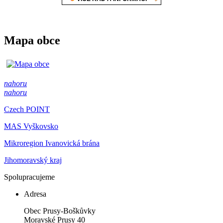
Mapa obce
nahoru
nahoru
Czech POINT
MAS Vyškovsko
Mikroregion Ivanovická brána
Jihomoravský kraj
Spolupracujeme
Adresa
Obec Prusy-Boškůvky
Moravské Prusy 40