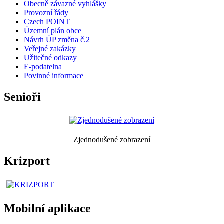
Obecně závazné vyhlášky
Provozní řády
Czech POINT
Územní plán obce
Návrh ÚP změna č.2
Veřejné zakázky
Užitečné odkazy
E-podatelna
Povinné informace
Senioři
Zjednodušené zobrazení
Krizport
Mobilní aplikace