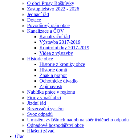
O obci Prusy-Boškůvky
Zastupitelstvo 2022 - 2026
Jednací řád
Dotace
Povodňový plán obce
Kanalizace a ČOV
Kanalizační řád
Výstavba 2017-2019
Kontrolní dny 2017-2019
Videa z výstavby
Historie obce
Historie z kroniky obce
Historie domů
Znak a prapor
Ochotnické divadlo
Zajímavosti
Nabídka práce v regionu
Firmy v naší obci
Jízdní řád
Rezervační systém
Svoz odpadů
Umístění zvláštních nádob na sběr tříděného odpadu
Odpadové hospodářství obce
Hlášení závad
Úřad