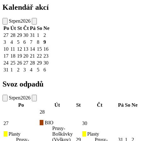
Kalendář akcí
Srpen
2026
Po
Út
St
Čt
Pá
So
Ne
27
28
29
30
31
1
2
3
4
5
6
7
8
9
10
11
12
13
14
15
16
17
18
19
20
21
22
23
24
25
26
27
28
29
30
31
1
2
3
4
5
6
Svoz odpadů
Srpen
2026
Po
Út
St
Čt
Pá
So
Ne
28
BIO
27
30
Prusy-
Plasty
Boškůvky
Plasty
Prusy-
(Vyškov)
29
Prusy-
31
1
2