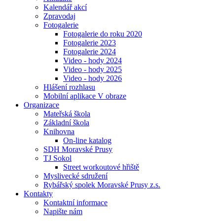
Kalendář akcí
Zpravodaj
Fotogalerie
Fotogalerie do roku 2020
Fotogalerie 2023
Fotogalerie 2024
Video - hody 2024
Video - hody 2025
Video - hody 2026
Hlášení rozhlasu
Mobilní aplikace V obraze
Organizace
Mateřská škola
Základní škola
Knihovna
On-line katalog
SDH Moravské Prusy
TJ Sokol
Street workoutové hřiště
Myslivecké sdružení
Rybářský spolek Moravské Prusy z.s.
Kontakty
Kontaktní informace
Napište nám