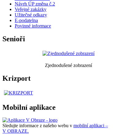
Návrh ÚP změna č.2
Veřejné zakázky
Užitečné odkazy
E-podatelna
Povinné informace
Senioři
Zjednodušené zobrazení
Krizport
Mobilní aplikace
Sledujte informace z našeho webu v
mobilní aplikaci –
V OBRAZE.