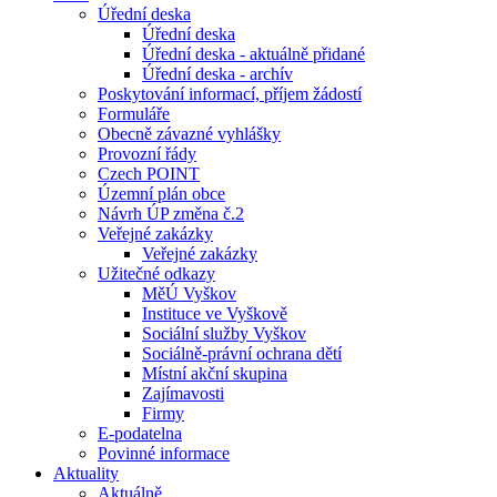
Úřední deska
Úřední deska
Úřední deska - aktuálně přidané
Úřední deska - archív
Poskytování informací, příjem žádostí
Formuláře
Obecně závazné vyhlášky
Provozní řády
Czech POINT
Územní plán obce
Návrh ÚP změna č.2
Veřejné zakázky
Veřejné zakázky
Užitečné odkazy
MěÚ Vyškov
Instituce ve Vyškově
Sociální služby Vyškov
Sociálně-právní ochrana dětí
Místní akční skupina
Zajímavosti
Firmy
E-podatelna
Povinné informace
Aktuality
Aktuálně