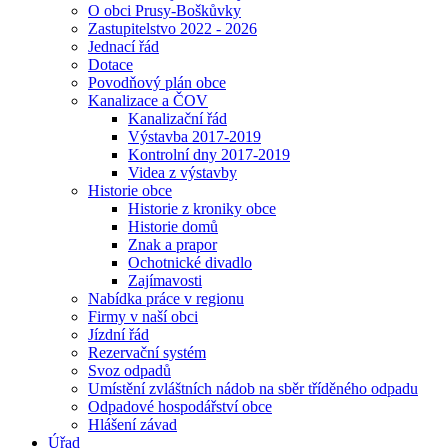
O obci Prusy-Boškůvky
Zastupitelstvo 2022 - 2026
Jednací řád
Dotace
Povodňový plán obce
Kanalizace a ČOV
Kanalizační řád
Výstavba 2017-2019
Kontrolní dny 2017-2019
Videa z výstavby
Historie obce
Historie z kroniky obce
Historie domů
Znak a prapor
Ochotnické divadlo
Zajímavosti
Nabídka práce v regionu
Firmy v naší obci
Jízdní řád
Rezervační systém
Svoz odpadů
Umístění zvláštních nádob na sběr tříděného odpadu
Odpadové hospodářství obce
Hlášení závad
Úřad