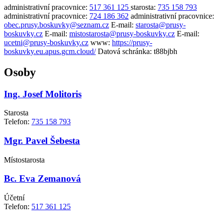
administrativní pracovnice:
517 361 125
starosta:
735 158 793
administrativní pracovnice:
724 186 362
administrativní pracovnice:
obec.prusy.boskuvky@seznam.cz
E-mail:
starosta@prusy-
boskuvky.cz
E-mail:
mistostarosta@prusy-boskuvky.cz
E-mail:
ucetni@prusy-boskuvky.cz
www:
https://prusy-
boskuvky.eu.apus.gcm.cloud/
Datová schránka:
t88bjbh
Osoby
Ing. Josef Molitoris
Starosta
Telefon:
735 158 793
Mgr. Pavel Šebesta
Místostarosta
Bc. Eva Zemanová
Účetní
Telefon:
517 361 125